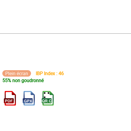
Plein écran
IBP Index : 46
55% non goudronné