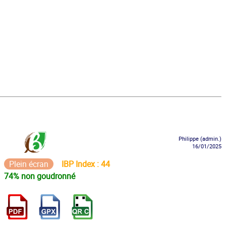
Philippe (admin.)
16/01/2025
Plein écran
IBP Index : 44
74% non goudronné