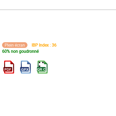
Plein écran
IBP Index : 36
60% non goudronné