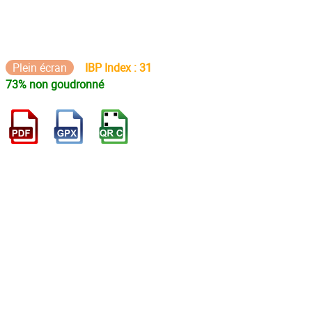
Plein écran
IBP Index : 31
73% non goudronné