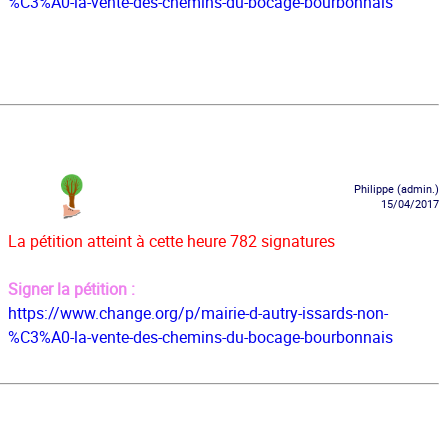
%C3%A0-la-vente-des-chemins-du-bocage-bourbonnais
Philippe (admin.)
15/04/2017
La pétition atteint à cette heure 782 signatures
Signer la pétition :
https://www.change.org/p/mairie-d-autry-issards-non-
%C3%A0-la-vente-des-chemins-du-bocage-bourbonnais