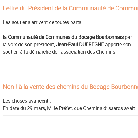
Lettre du Président de la Communauté de Commu
Les soutiens arrivent de toutes parts :
la Communauté de Communes du Bocage Bourbonnais
par
la voix de son président,
Jean-Paul DUFREGNE
apporte son
soutien à la démarche de l'association des Chemins
Non ! à la vente des chemins du Bocage Bourbonna
Les choses avancent :
En date du 29 mars, M. le Préfet, que Chemins d’Issards avait
(votre) collectivité au plan juridique, de surseoir à l’échange