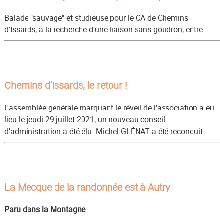
Balade "sauvage" et studieuse pour le CA de Chemins
d'Issards, à la recherche d'une liaison sans goudron, entre
Chemins d'Issards, le retour !
L'assemblée générale marquant le réveil de l'association a eu
dans sa fonction de Président, entouré d'une nouvelle équipe
lieu le jeudi 29 juillet 2021; un nouveau conseil
enthousiaste et déjà au travail (rencontre avec l'Office de
d'administration a été élu. Michel GLÉNAT a été reconduit
Tourisme et la ComCom du Bocage Bourbonnais, rénovation
La Mecque de la randonnée est à Autry
Paru dans la Montagne