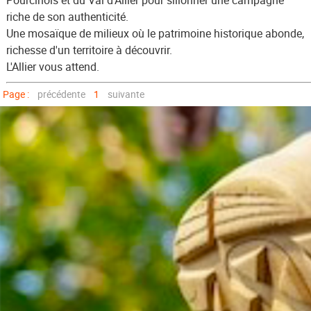
Pourcinois et du Val d'Allier pour sillonner une campagne
riche de son authenticité.
Une mosaïque de milieux où le patrimoine historique abonde,
richesse d'un territoire à découvrir.
L'Allier vous attend.
Page :
précédente
1
suivante